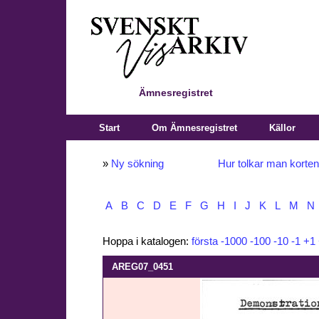
Ämnesregistret
Start
Om Ämnesregistret
Källor
»
Ny sökning
Hur tolkar man korte
A
B
C
D
E
F
G
H
I
J
K
L
M
N
Hoppa i katalogen:
första
-1000
-100
-10
-1
+1
AREG07_0451