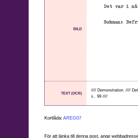
BILD
//// Demonstration. //// D
TEXT (OCR)
s.. 99 ////
Kortlåda:
AREG07
För att länka till denna post, ange webbadress