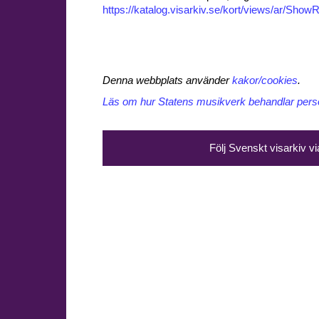
https://katalog.visarkiv.se/kort/views/ar/Sh
Denna webbplats använder
kakor/cookies
.
Läs om hur Statens musikverk behandlar perso
Följ Svenskt visarkiv v