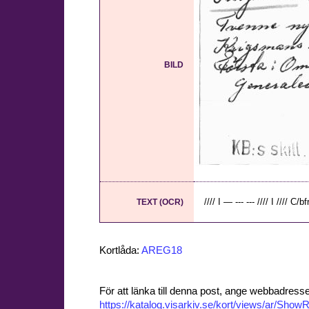
BILD
//// I — --- --- //// I //// C/b
TEXT (OCR)
Kortlåda:
AREG18
För att länka till denna post, ange webbadress
https://katalog.visarkiv.se/kort/views/ar/Sh