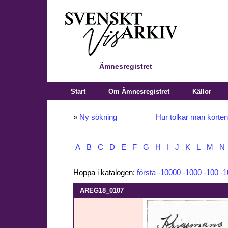
Ämnesregistret
Start
Om Ämnesregistret
Källor
»
Ny sökning
Hur tolkar man korte
A
B
C
D
E
F
G
H
I
J
K
L
M
N
Hoppa i katalogen:
första
-10000
-1000
-100
-1
AREG18_0107