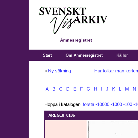
Ämnesregistret
Start
Om Ämnesregistret
Källor
»
Ny sökning
Hur tolkar man korte
A
B
C
D
E
F
G
H
I
J
K
L
M
N
Hoppa i katalogen:
första
-10000
-1000
-100
-1
AREG18_0106