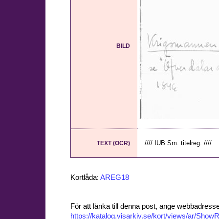
BILD
//// IUB Sm. titelreg. ////
TEXT (OCR)
Kortlåda:
AREG18
För att länka till denna post, ange webbadress
https://katalog.visarkiv.se/kort/views/ar/Sh