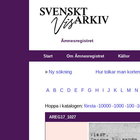
Ämnesregistret
Start
Om Ämnesregistret
Källor
»
Ny sökning
Hur tolkar man korte
A
B
C
D
E
F
G
H
I
J
K
L
M
N
Hoppa i katalogen:
första
-10000
-1000
-100
-1
AREG17_1027