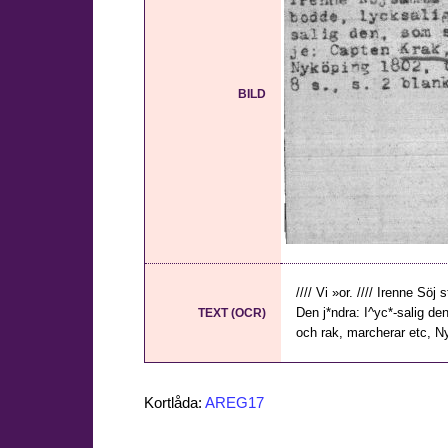
BILD
//// Vi »or. //// Irenne Sö
Den j*ndra: I^yc*-salig de
TEXT (OCR)
och rak, marcherar etc, Nyk
Kortlåda:
AREG17