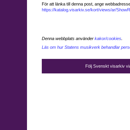
För att länka till denna post, ange webbadress
https://katalog.visarkiv.se/kort/views/ar/Sh
Denna webbplats använder
kakor/cookies
.
Läs om hur Statens musikverk behandlar perso
Följ Svenskt visarkiv v