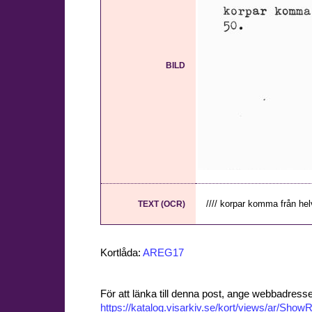
BILD
//// korpar komma från helv
TEXT (OCR)
Kortlåda:
AREG17
För att länka till denna post, ange webbadress
https://katalog.visarkiv.se/kort/views/ar/Sh