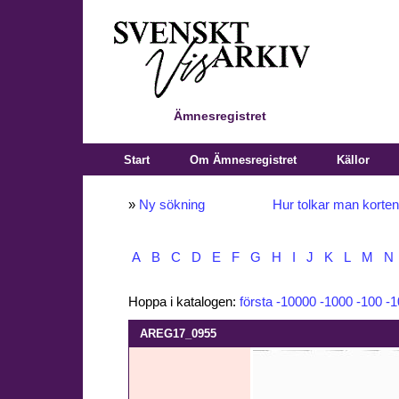
Ämnesregistret
Start
Om Ämnesregistret
Källor
»
Ny sökning
Hur tolkar man korte
A
B
C
D
E
F
G
H
I
J
K
L
M
N
Hoppa i katalogen:
första
-10000
-1000
-100
-1
AREG17_0955