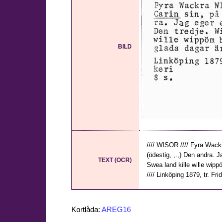
BILD
//// WISOR //// Fyra Wack
(ödestig, ,.,) Den andra. J
TEXT (OCR)
Swea land kille wille wipp
//// Linköping 1879, tr. Fri
Kortlåda:
AREG16