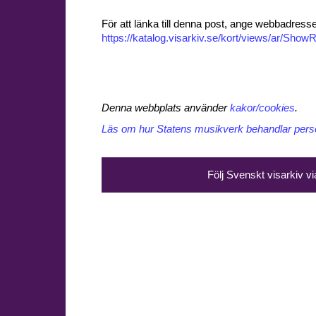
För att länka till denna post, ange webbadress
https://katalog.visarkiv.se/kort/views/ar/Sh
Denna webbplats använder
kakor/cookies
.
Läs om hur Statens musikverk behandlar perso
Följ Svenskt visarkiv v