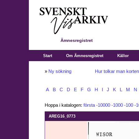
Ämnesregistret
Start
Om Ämnesregistret
Källor
»
Ny sökning
Hur tolkar man korte
A
B
C
D
E
F
G
H
I
J
K
L
M
N
Hoppa i katalogen:
första
-10000
-1000
-100
-1
AREG16_0773