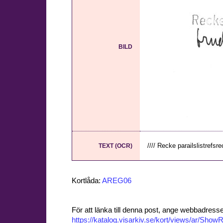
BILD
//// Recke parailslistrefsrec
TEXT (OCR)
Kortlåda:
AREG06
För att länka till denna post, ange webbadress
https://katalog.visarkiv.se/kort/views/ar/Sh