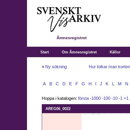
Ämnesregistret
Start
Om Ämnesregistret
Källor
»
Ny sökning
Hur tolkar man korte
A
B
C
D
E
F
G
H
I
J
K
L
M
N
Hoppa i katalogen:
första
-1000
-100
-10
-1
+1
AREG06_0022