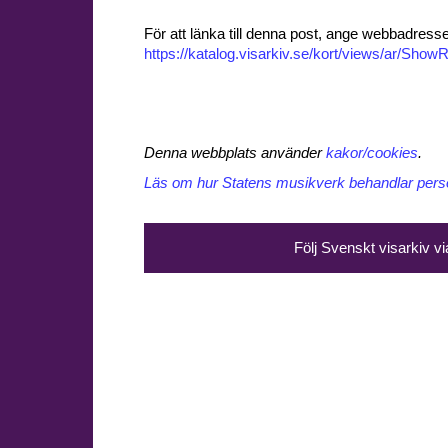
För att länka till denna post, ange webbadress
https://katalog.visarkiv.se/kort/views/ar/Sh
Denna webbplats använder
kakor/cookies
.
Läs om hur Statens musikverk behandlar perso
Följ Svenskt visarkiv v