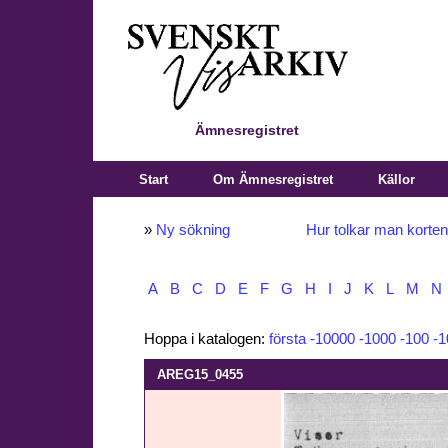
Ämnesregistret
Start
Om Ämnesregistret
Källor
»
Ny sökning
Hur tolkar man korte
A
B
C
D
E
F
G
H
I
J
K
L
M
N
Hoppa i katalogen:
första
-10000
-1000
-100
-1
AREG15_0455