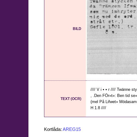
BILD
//// V i • • r //// Twänne 
, .Den FÖr»t»: Ben tid se» 
TEXT (OCR)
(mel På Lifwet» Mödasamma ¦t
H 1.8 ////
Kortlåda:
AREG15