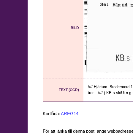
BILD
//// Hjärtum. Brodermord 1
TEXT (OCR)
tror... //// ( KB:s skiUi-n g 
Kortlåda:
AREG14
För att länka till denna post, ange webbadress