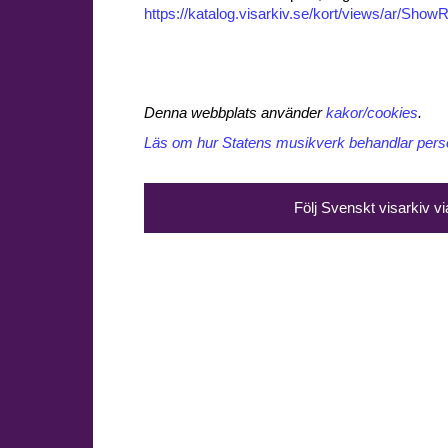
https://katalog.visarkiv.se/kort/views/ar/Sh
Denna webbplats använder
kakor/cookies
.
Läs om hur Statens musikverk behandlar perso
Följ Svenskt visarkiv v