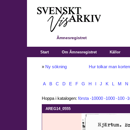
Ämnesregistret
Start
Om Ämnesregistret
Källor
»
Ny sökning
Hur tolkar man korte
A
B
C
D
E
F
G
H
I
J
K
L
M
N
Hoppa i katalogen:
första
-10000
-1000
-100
-1
AREG14_0555