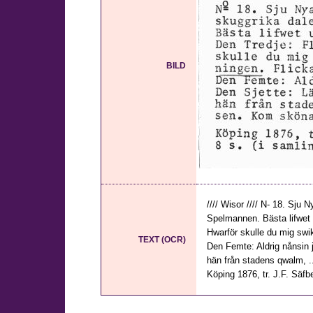
BILD
//// Wisor //// N- 18. Sju
Spelmannen. Bästa lifwet un
Hwarför skulle du mig swika
TEXT (OCR)
Den Femte: Aldrig nånsin j
hän från stadens qwalm, .
Köping 1876, tr. J.F. Säfbe