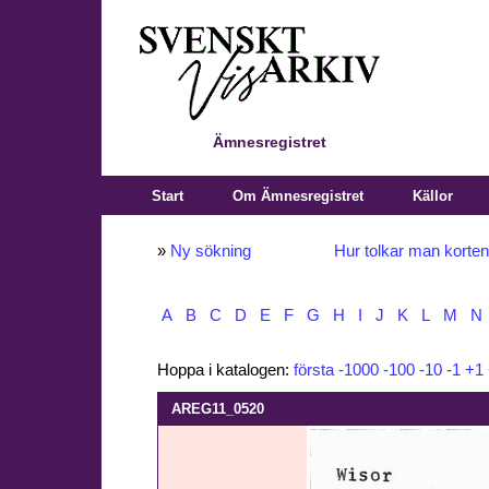
Ämnesregistret
Start
Om Ämnesregistret
Källor
»
Ny sökning
Hur tolkar man korte
A
B
C
D
E
F
G
H
I
J
K
L
M
N
Hoppa i katalogen:
första
-1000
-100
-10
-1
+1
AREG11_0520