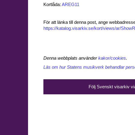
Kortlåda:
AREG11
För att länka till denna post, ange webbadress
https://katalog.visarkiv.se/kort/views/ar/Sh
Denna webbplats använder
kakor/cookies
.
Läs om hur Statens musikverk behandlar perso
Följ Svenskt visarkiv v