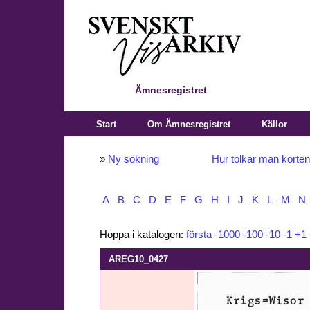
Ämnesregistret
Start
Om Ämnesregistret
Källor
»
Ny sökning
Hur tolkar man korte
A
B
C
D
E
F
G
H
I
J
K
L
M
N
Hoppa i katalogen:
första
-1000
-100
-10
-1
+1
AREG10_0427