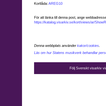
Kortlåda:
AREG10
För att länka till denna post, ange webbadress
https://katalog.visarkiv.se/kort/views/ar/Sh
Denna webbplats använder
kakor/cookies
.
Läs om hur Statens musikverk behandlar perso
Följ Svenskt visarkiv v