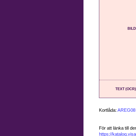
BILD
TEXT (OCR)
Kortlåda:
AREG08
För att länka till
https://katalog.v