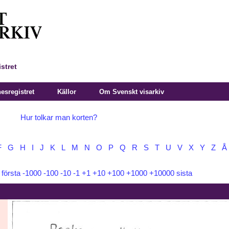
stret
sregistret
Källor
Om Svenskt visarkiv
Hur tolkar man korten?
F
G
H
I
J
K
L
M
N
O
P
Q
R
S
T
U
V
X
Y
Z
Å
:
första
-1000
-100
-10
-1
+1
+10
+100
+1000
+10000
sista