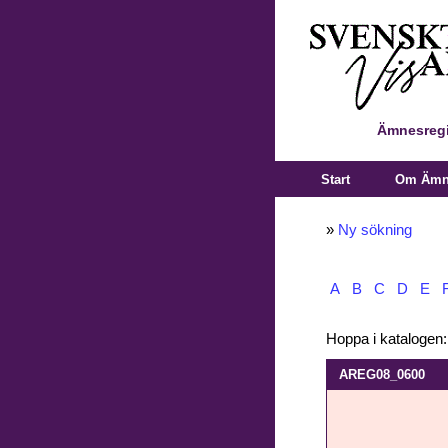
Ämnesregi
Start
Om Ämne
»
Ny sökning
A
B
C
D
E
Hoppa i katalogen
AREG08_0600