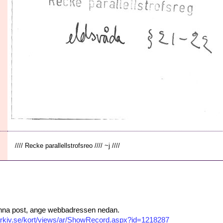
//// Recke parallellstrofsreo //// ~j ////
 denna post, ange webbadressen nedan.
isarkiv.se/kort/views/ar/ShowRecord.aspx?id=1218287