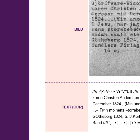
BILD
//// -'¦•'i V- - • Vr^V^ÉII /
karen Christen Andersson
December 1824.,.(Min ungd
TEXT (OCR)
. „« Fr4n molnens »torrabe
GÖtheborg 1824, tr. 3.Korbe
Band //// ',.,.•¦.".. •¦¦¦.¦ r '•¦••