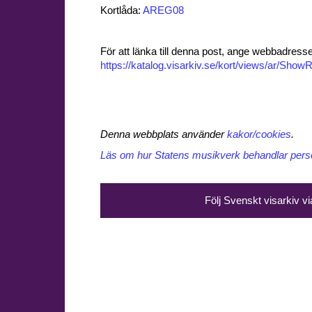
Kortlåda:
AREG08
För att länka till denna post, ange webbadress
https://katalog.visarkiv.se/kort/views/ar/Sh
Denna webbplats använder
kakor/cookies
.
Läs om hur Statens musikverk behandlar perso
Följ Svenskt visarkiv v