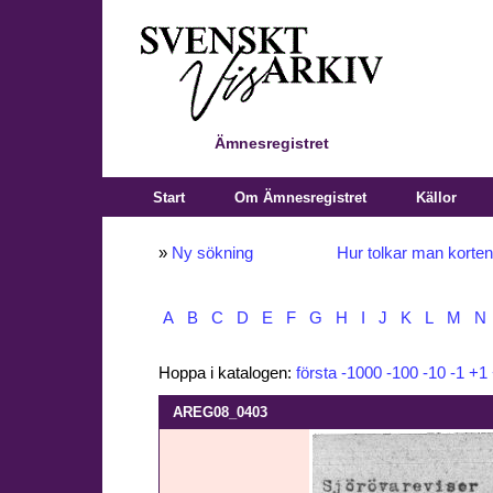
Ämnesregistret
Start
Om Ämnesregistret
Källor
»
Ny sökning
Hur tolkar man korte
A
B
C
D
E
F
G
H
I
J
K
L
M
N
Hoppa i katalogen:
första
-1000
-100
-10
-1
+1
AREG08_0403