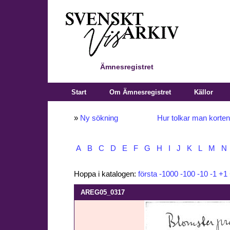
Ämnesregistret
Start
Om Ämnesregistret
Källor
»
Ny sökning
Hur tolkar man korte
A
B
C
D
E
F
G
H
I
J
K
L
M
N
Hoppa i katalogen:
första
-1000
-100
-10
-1
+1
AREG05_0317