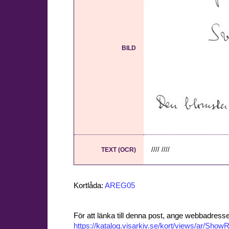
BILD
//// ////
TEXT (OCR)
Kortlåda:
AREG05
För att länka till denna post, ange webbadress
https://katalog.visarkiv.se/kort/views/ar/Sh