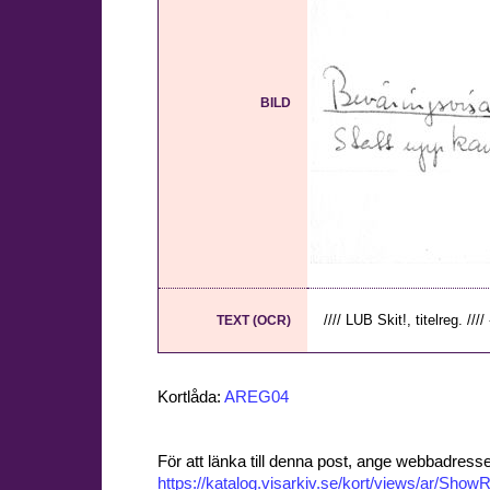
BILD
//// LUB Skit!, titelreg. ////
TEXT (OCR)
Kortlåda:
AREG04
För att länka till denna post, ange webbadress
https://katalog.visarkiv.se/kort/views/ar/Sh