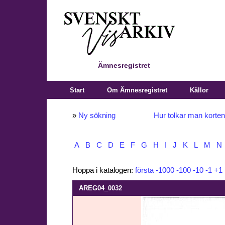
Ämnesregistret
Start
Om Ämnesregistret
Källor
»
Ny sökning
Hur tolkar man korte
A
B
C
D
E
F
G
H
I
J
K
L
M
N
Hoppa i katalogen:
första
-1000
-100
-10
-1
+1
AREG04_0032