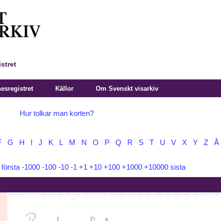
stret
sregistret
Källor
Om Svenskt visarkiv
Hur tolkar man korten?
F
G
H
I
J
K
L
M
N
O
P
Q
R
S
T
U
V
X
Y
Z
Å
:
första
-1000
-100
-10
-1
+1
+10
+100
+1000
+10000
sista