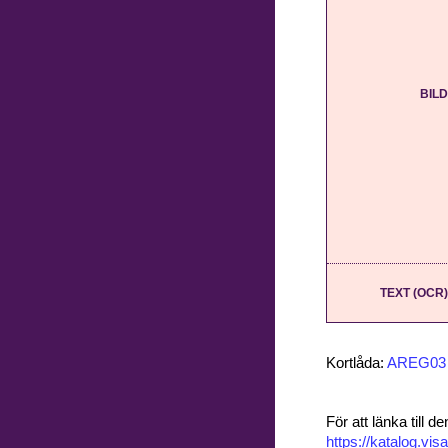
BILD
TEXT (OCR)
Kortlåda:
AREG03
För att länka till
https://katalog.v