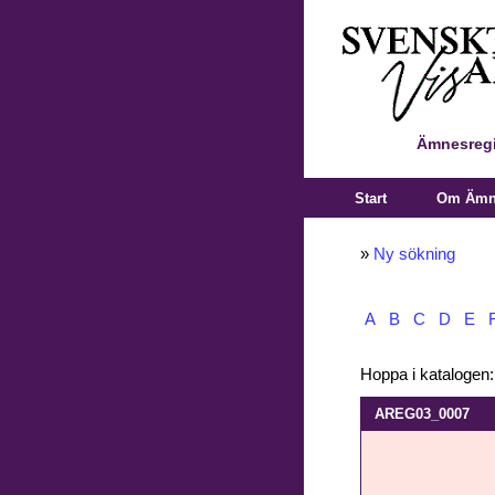
Ämnesregi
Start
Om Ämne
»
Ny sökning
A
B
C
D
E
Hoppa i katalogen
AREG03_0007