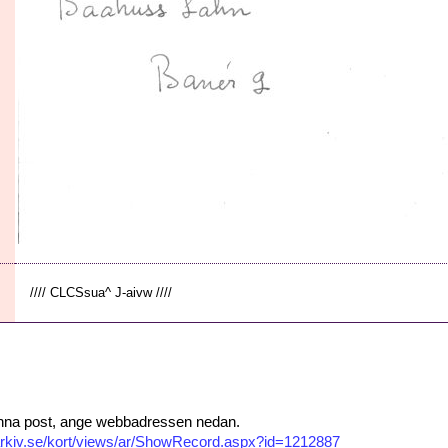
//// CLCSsua^ J-aivw ////
 denna post, ange webbadressen nedan.
isarkiv.se/kort/views/ar/ShowRecord.aspx?id=1212887