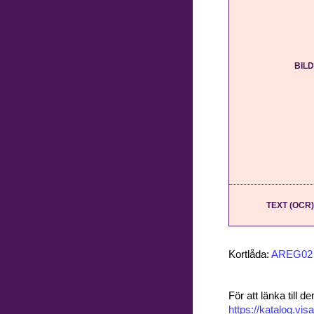
BILD
TEXT (OCR)
Kortlåda:
AREG02
För att länka till
https://katalog.v