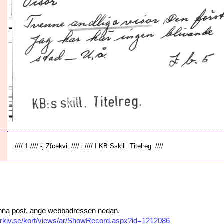
//// 1 //// -j Zfcekvi, //// i //// I KB:Sskill. Titelreg. ////
 denna post, ange webbadressen nedan.
isarkiv.se/kort/views/ar/ShowRecord.aspx?id=1212086