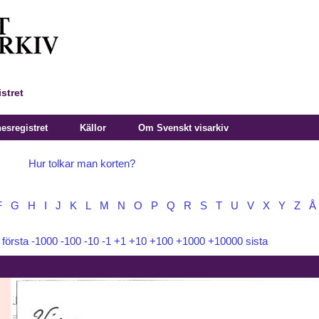
stret
sregistret
Källor
Om Svenskt visarkiv
Hur tolkar man korten?
F
G
H
I
J
K
L
M
N
O
P
Q
R
S
T
U
V
X
Y
Z
Å
:
första
-1000
-100
-10
-1
+1
+10
+100
+1000
+10000
sista