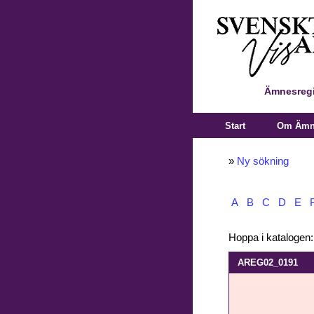
Ämnesregi
Start
Om Ämne
»
Ny sökning
A
B
C
D
E
Hoppa i katalogen
AREG02_0191