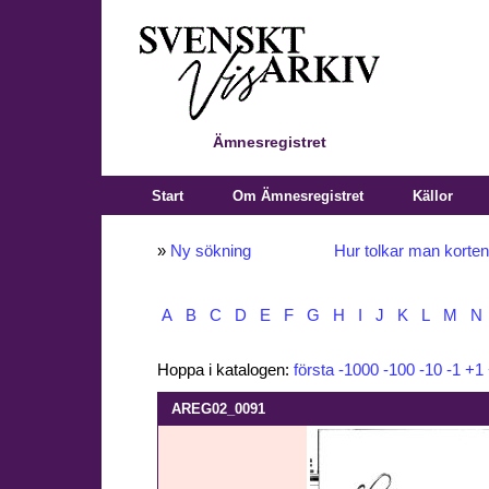
Ämnesregistret
Start
Om Ämnesregistret
Källor
»
Ny sökning
Hur tolkar man korte
A
B
C
D
E
F
G
H
I
J
K
L
M
N
Hoppa i katalogen:
första
-1000
-100
-10
-1
+1
AREG02_0091