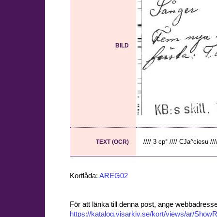
BILD
//// 3 cp° //// CJa^ciesu ////
TEXT (OCR)
Kortlåda:
AREG02
För att länka till denna post, ange webbadress
https://katalog.visarkiv.se/kort/views/ar/Sh