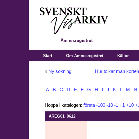
Ämnesregistret
Start
Om Ämnesregistret
Källor
»
Ny sökning
Hur tolkar man korte
A
B
C
D
E
F
G
H
I
J
K
L
M
N
Hoppa i katalogen:
första
-100
-10
-1
+1
+10
+
AREG01_0612