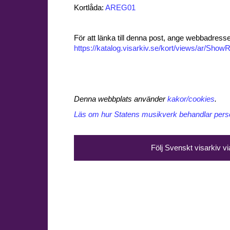
Kortlåda:
AREG01
För att länka till denna post, ange webbadress
https://katalog.visarkiv.se/kort/views/ar/Sh
Denna webbplats använder
kakor/cookies
.
Läs om hur Statens musikverk behandlar perso
Följ Svenskt visarkiv v