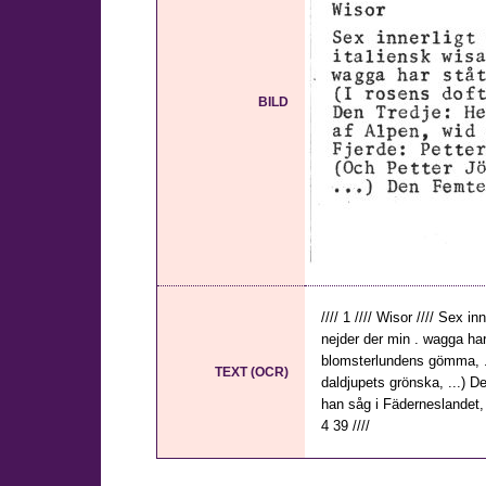
BILD
//// 1 //// Wisor //// Sex 
nejder der min . wagga har 
blomsterlundens gömma, ..
TEXT (OCR)
daldjupets grönska, ...) D
han såg i Fäderneslandet, 
4 39 ////