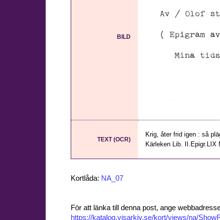
BILD
Krig, åter frid igen : så p
TEXT (OCR)
Kärleken Lib. II.Epigr.LIX 
Kortlåda:
NA_07
För att länka till denna post, ange webbadress
https://katalog.visarkiv.se/kort/views/na/Sh