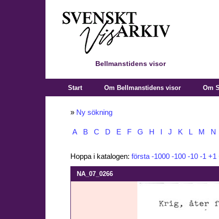
Bellmanstidens visor
Start
Om Bellmanstidens visor
Om S
»
Ny sökning
A
B
C
D
E
F
G
H
I
J
K
L
M
N
Hoppa i katalogen:
första
-1000
-100
-10
-1
+1
NA_07_0266