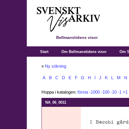
Bellmanstidens visor
Start
Om Bellmanstidens visor
Om S
»
Ny sökning
A
B
C
D
E
F
G
H
I
J
K
L
M
N
Hoppa i katalogen:
första
-1000
-100
-10
-1
+1
NA_06_0011