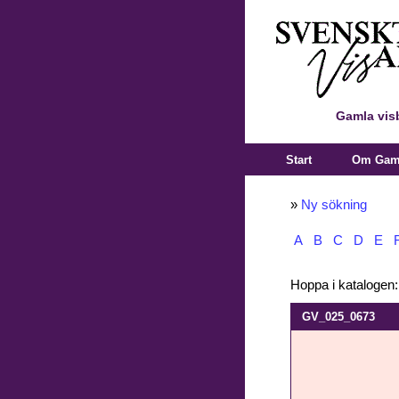
Gamla vis
Start
Om Gaml
»
Ny sökning
A
B
C
D
E
Hoppa i katalogen
GV_025_0673