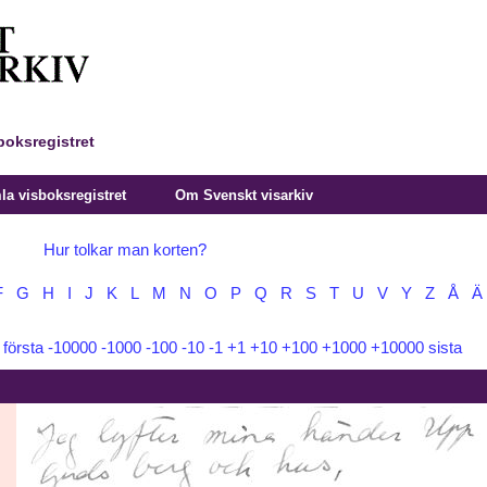
boksregistret
a visboksregistret
Om Svenskt visarkiv
Hur tolkar man korten?
F
G
H
I
J
K
L
M
N
O
P
Q
R
S
T
U
V
Y
Z
Å
Ä
:
första
-10000
-1000
-100
-10
-1
+1
+10
+100
+1000
+10000
sista