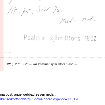
//// ( /7‘ //// )22/ --/- //// Psatrner sjbm Htors 1902 ////
 denna post, ange webbadressen nedan.
isarkiv.se/kort/views/gv/ShowRecord.aspx?id=1319516