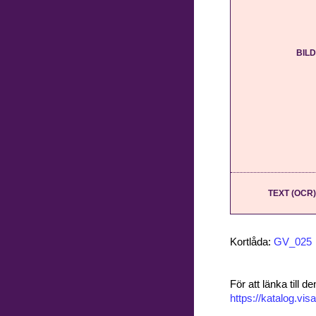
BILD
TEXT (OCR)
Kortlåda:
GV_025
För att länka till
https://katalog.v