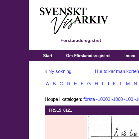
Förstaradsregistret
Start
Om Förstaradsregistret
Index
»
Ny sökning
Hur tolkar man korte
A
B
C
D
E
F
G
H
I
J
K
L
M
N
Hoppa i katalogen:
första
-10000
-1000
-100
-1
FRS15_0121