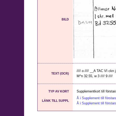
BILD
//// o //// __A TAC VI ckn j
TEXT (OCR)
M^n 32.55, w 3 //// 9 ////
Supplementkort till första
TYP AV KORT
Å i Supplement till första
LÄNK TILL SUPPL
Å i Supplement till första