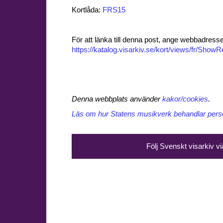
Kortlåda:
FRS15
För att länka till denna post, ange webbadress
https://katalog.visarkiv.se/kort/views/fr/Sho
Denna webbplats använder
kakor/cookies
.
Läs om hur Statens musikverk behandlar perso
Följ Svenskt visarkiv v