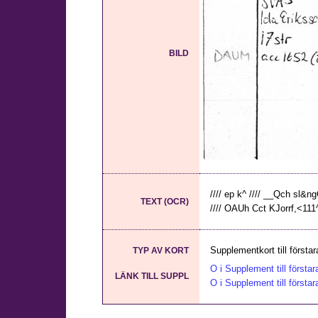
BILD
//// ep k^ //// __Qch sl&ng
TEXT (OCR)
//// OAUh Cct KJorrf,<111^ /
Supplementkort till första
TYP AV KORT
O i Supplement till första
LÄNK TILL SUPPL
O i Supplement till första