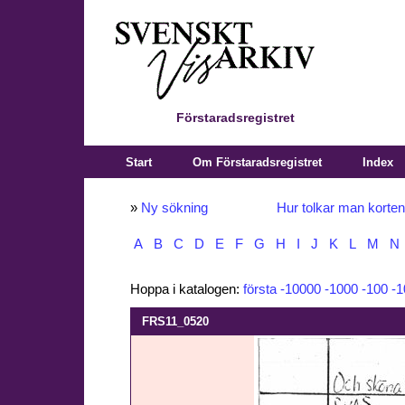
Förstaradsregistret
Start
Om Förstaradsregistret
Index
»
Ny sökning
Hur tolkar man korte
A
B
C
D
E
F
G
H
I
J
K
L
M
N
Hoppa i katalogen:
första
-10000
-1000
-100
-1
FRS11_0520