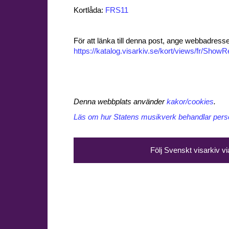
Kortlåda:
FRS11
För att länka till denna post, ange webbadress
https://katalog.visarkiv.se/kort/views/fr/Sho
Denna webbplats använder
kakor/cookies
.
Läs om hur Statens musikverk behandlar perso
Följ Svenskt visarkiv v