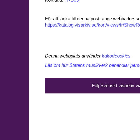
Kortlåda:
FRS09
För att länka till denna post, ange webbadress
https://katalog.visarkiv.se/kort/views/fr/Sho
Denna webbplats använder
kakor/cookies
.
Läs om hur Statens musikverk behandlar perso
Följ Svenskt visarkiv v