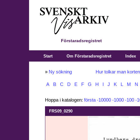
Förstaradsregistret
Start
Om Förstaradsregistret
Index
»
Ny sökning
Hur tolkar man korte
A
B
C
D
E
F
G
H
I
J
K
L
M
N
Hoppa i katalogen:
första
-10000
-1000
-100
-1
FRS09_0290