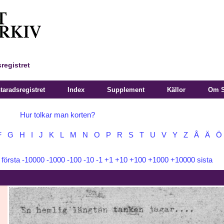
registret
aradsregistret
Index
Supplement
Källor
Om S
Hur tolkar man korten?
F
G
H
I
J
K
L
M
N
O
P
R
S
T
U
V
Y
Z
Å
Ä
Ö
:
första
-10000
-1000
-100
-10
-1
+1
+10
+100
+1000
+10000
sista