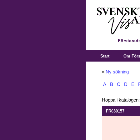
Förstarads
Start
Om Först
»
Ny sökning
A
B
C
D
E
Hoppa i katalogen
FR630157