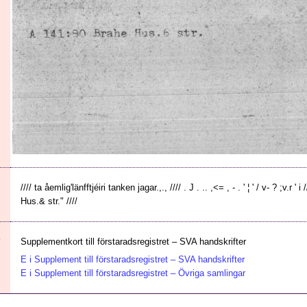
//// ta åemlig'länfftjéiri tanken jagar.,., //// . J . .. ,<= , - . ' ¦ ' / v- ? ;v.r ' 
Hus.& str." ////
Supplementkort till förstaradsregistret – SVA handskrifter
E i Supplement till förstaradsregistret – SVA handskrifter
E i Supplement till förstaradsregistret – Övriga samlingar