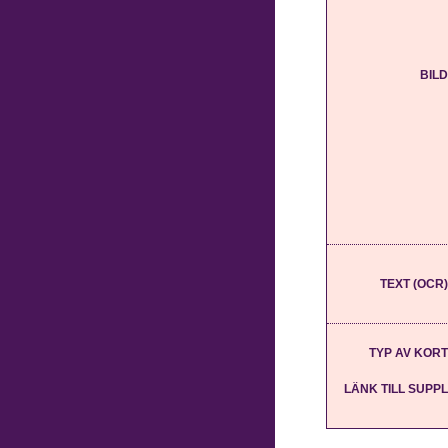
BILD
TEXT (OCR)
TYP AV KORT
LÄNK TILL SUPPL