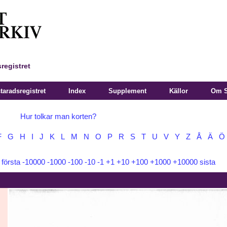
registret
aradsregistret
Index
Supplement
Källor
Om S
Hur tolkar man korten?
F
G
H
I
J
K
L
M
N
O
P
R
S
T
U
V
Y
Z
Å
Ä
Ö
:
första
-10000
-1000
-100
-10
-1
+1
+10
+100
+1000
+10000
sista