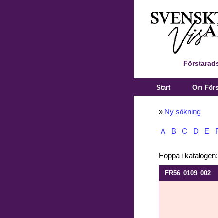
Förstarads
Start
Om Först
»
Ny sökning
A
B
C
D
E
Hoppa i katalogen
FR56_0109_002