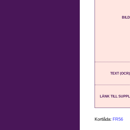
BILD
TEXT (OCR)
LÄNK TILL SUPPL
Kortlåda:
FR56