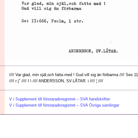
//// Var glad, min själ,och fatta med ! Gud vill sig än förbarma //// Ses 1
//// r j" //// I \ //// ANDERSSON, SV.LÅTAR. i //// ¦ ////
V i Supplement till förstaradsregistret – SVA handskrifter
V i Supplement till förstaradsregistret – SVA Övriga samlingar