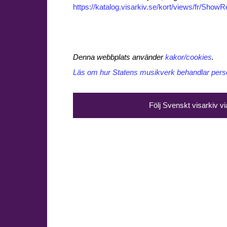
https://katalog.visarkiv.se/kort/views/fr/Sho
Denna webbplats använder
kakor/cookies
.
Läs om hur Statens musikverk behandlar perso
Följ Svenskt visarkiv v