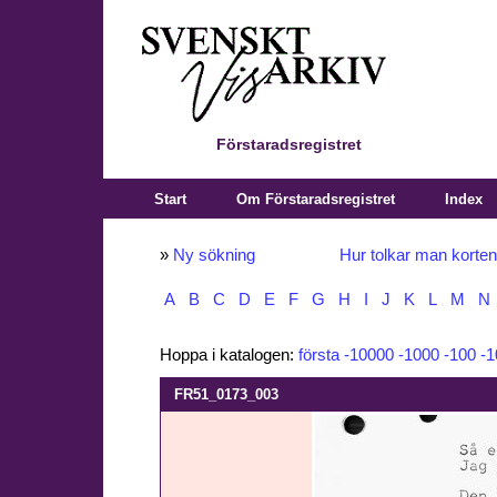
Förstaradsregistret
Start
Om Förstaradsregistret
Index
»
Ny sökning
Hur tolkar man korte
A
B
C
D
E
F
G
H
I
J
K
L
M
N
Hoppa i katalogen:
första
-10000
-1000
-100
-1
FR51_0173_003