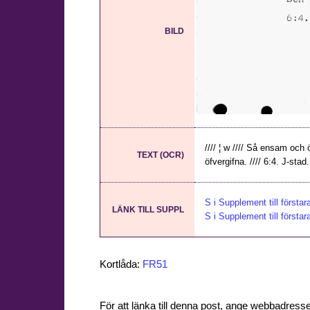
BILD
//// ¦ w //// Så ensam och 
TEXT (OCR)
öfvergifna. //// 6:4. J-stad
S i Supplement till första
LÄNK TILL SUPPL
S i Supplement till första
Kortlåda:
FR51
För att länka till denna post, ange webbadress