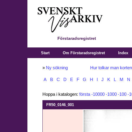
Förstaradsregistret
Start
Om Förstaradsregistret
Index
»
Ny sökning
Hur tolkar man korte
A
B
C
D
E
F
G
H
I
J
K
L
M
N
Hoppa i katalogen:
första
-10000
-1000
-100
-1
FR50_0146_001