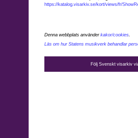
https://katalog.visarkiv.se/kort/views/fr/Sho
Denna webbplats använder
kakor/cookies
.
Läs om hur Statens musikverk behandlar perso
Följ Svenskt visarkiv v