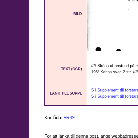
BILD
//// Sköna aftonstund på m
TEXT (OCR)
195* Karins svar. 2 str. ////
S i Supplement till första
LÄNK TILL SUPPL
S i Supplement till första
Kortlåda:
FR49
För att länka till denna post, ange webbadress