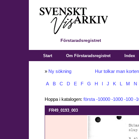
Förstaradsregistret
Start
Om Förstaradsregistret
Index
»
Ny sökning
Hur tolkar man korte
A
B
C
D
E
F
G
H
I
J
K
L
M
N
Hoppa i katalogen:
första
-10000
-1000
-100
-1
FR49_0193_003