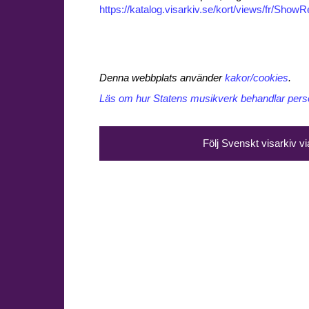
https://katalog.visarkiv.se/kort/views/fr/Sho
Denna webbplats använder
kakor/cookies
.
Läs om hur Statens musikverk behandlar perso
Följ Svenskt visarkiv v