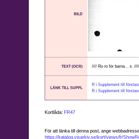
BILD
//// Ro ro för barna... s. //
TEXT (OCR)
R i Supplement till första
LÄNK TILL SUPPL
R i Supplement till första
Kortlåda:
FR47
För att länka till denna post, ange webbadress
https://katalog.visarkiv.se/kort/views/fr/Sho