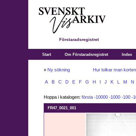
Förstaradsregistret
Start
Om Förstaradsregistret
Index
»
Ny sökning
Hur tolkar man korte
A
B
C
D
E
F
G
H
I
J
K
L
M
N
Hoppa i katalogen:
första
-10000
-1000
-100
-1
FR47_0021_001