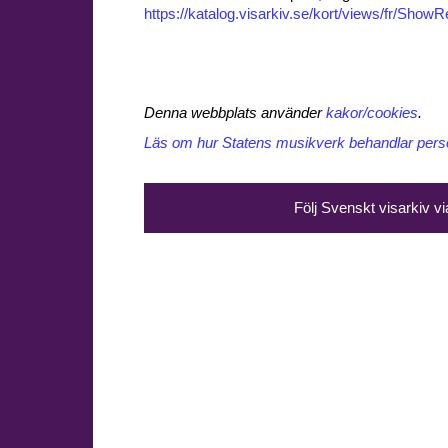
https://katalog.visarkiv.se/kort/views/fr/Sho
Denna webbplats använder
kakor/cookies
.
Läs om hur Statens musikverk behandlar perso
Följ Svenskt visarkiv v