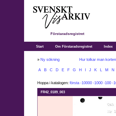
Förstaradsregistret
Start
Om Förstaradsregistret
Index
»
Ny sökning
Hur tolkar man korte
A
B
C
D
E
F
G
H
I
J
K
L
M
N
Hoppa i katalogen:
första
-10000
-1000
-100
-1
FR42_0189_003