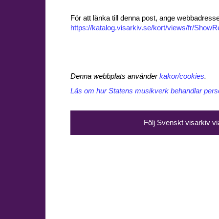
För att länka till denna post, ange webbadress
https://katalog.visarkiv.se/kort/views/fr/Sho
Denna webbplats använder
kakor/cookies
.
Läs om hur Statens musikverk behandlar perso
Följ Svenskt visarkiv v