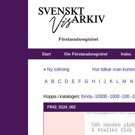
Förstaradsregistret
Start
Om Förstaradsregistret
Index
»
Ny sökning
Hur tolkar man korte
A
B
C
D
E
F
G
H
I
J
K
L
M
N
Hoppa i katalogen:
första
-10000
-1000
-100
-1
FR42_0124_002