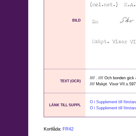
BILD
//// . //// Och bonden gick 
TEXT (OCR)
//// Mskpt. Visor VII.s.59
O i Supplement till första
LÄNK TILL SUPPL
O i Supplement till första
Kortlåda:
FR42