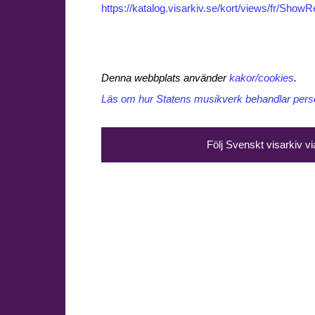
https://katalog.visarkiv.se/kort/views/fr/Sho
Denna webbplats använder
kakor/cookies
.
Läs om hur Statens musikverk behandlar perso
Följ Svenskt visarkiv v