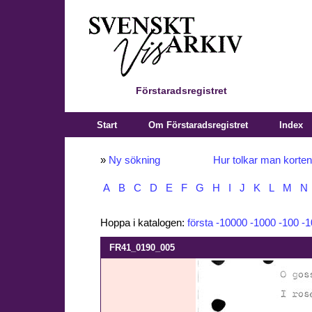
Förstaradsregistret
Start
Om Förstaradsregistret
Index
»
Ny sökning
Hur tolkar man korte
A
B
C
D
E
F
G
H
I
J
K
L
M
N
Hoppa i katalogen:
första
-10000
-1000
-100
-1
FR41_0190_005