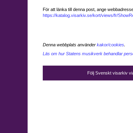
För att länka till denna post, ange webbadress
https://katalog.visarkiv.se/kort/views/fr/Sho
Denna webbplats använder
kakor/cookies
.
Läs om hur Statens musikverk behandlar perso
Följ Svenskt visarkiv v