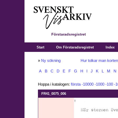
Förstaradsregistret
Start
Om Förstaradsregistret
Index
»
Ny sökning
Hur tolkar man korte
A
B
C
D
E
F
G
H
I
J
K
L
M
N
Hoppa i katalogen:
första
-10000
-1000
-100
-1
FR41_0075_006