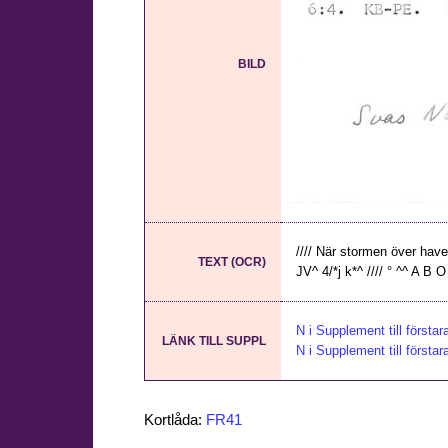
BILD
//// När stormen över havet 
TEXT (OCR)
JV^ 4/*j k*^ //// ° ^^ A B O ////
N i Supplement till första
LÄNK TILL SUPPL
N i Supplement till första
Kortlåda:
FR41