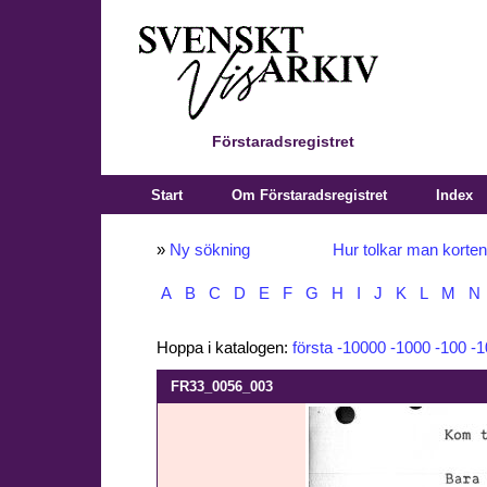
Förstaradsregistret
Start
Om Förstaradsregistret
Index
»
Ny sökning
Hur tolkar man korte
A
B
C
D
E
F
G
H
I
J
K
L
M
N
Hoppa i katalogen:
första
-10000
-1000
-100
-1
FR33_0056_003