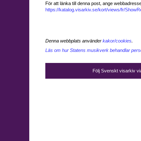
För att länka till denna post, ange webbadress
https://katalog.visarkiv.se/kort/views/fr/Sho
Denna webbplats använder
kakor/cookies
.
Läs om hur Statens musikverk behandlar perso
Följ Svenskt visarkiv v