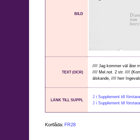
BILD
//// Jag kommer väl åter m
//// Mel.not. 2 str. //// (
TEXT (OCR)
älskande, //// herr Ingev
J i Supplement till förstar
LÄNK TILL SUPPL
J i Supplement till första
Kortlåda:
FR28