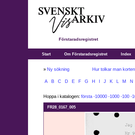
Förstaradsregistret
Start
Om Förstaradsregistret
Index
»
Ny sökning
Hur tolkar man korte
A
B
C
D
E
F
G
H
I
J
K
L
M
N
Hoppa i katalogen:
första
-10000
-1000
-100
-1
FR28_0167_005