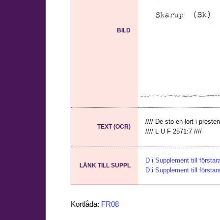
BILD
//// De sto en lort i preste
TEXT (OCR)
//// L U F 2571:7 ////
D i Supplement till första
LÄNK TILL SUPPL
D i Supplement till första
Kortlåda:
FR08