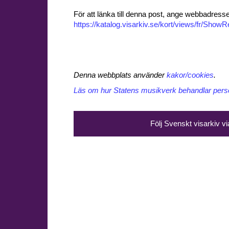
För att länka till denna post, ange webbadress
https://katalog.visarkiv.se/kort/views/fr/Sho
Denna webbplats använder
kakor/cookies
.
Läs om hur Statens musikverk behandlar perso
Följ Svenskt visarkiv v