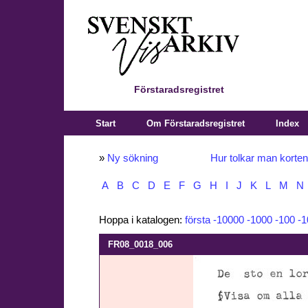
Förstaradsregistret
Start
Om Förstaradsregistret
Index
»
Ny sökning
Hur tolkar man korte
A
B
C
D
E
F
G
H
I
J
K
L
M
N
Hoppa i katalogen:
första
-10000
-1000
-100
-1
FR08_0018_006