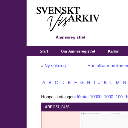
Ämnesregistret
Start
Om Ämnesregistret
Källor
»
Ny sökning
Hur tolkar man korte
A
B
C
D
E
F
G
H
I
J
K
L
M
N
Hoppa i katalogen:
första
-10000
-1000
-100
-1
AREG37_0436