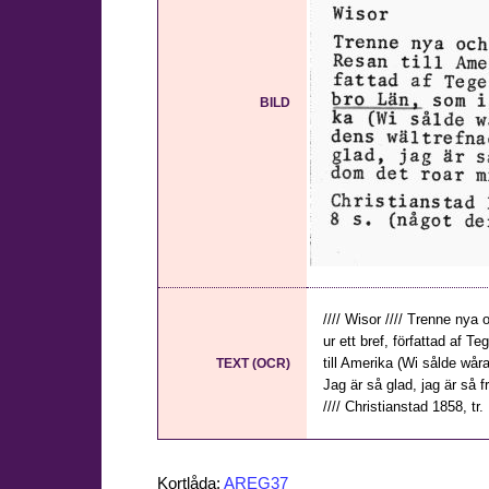
BILD
//// Wisor //// Trenne nya
ur ett bref, författad af T
till Amerika (Wi sålde wå
TEXT (OCR)
Jag är så glad, jag är så f
//// Christianstad 1858, t
Kortlåda:
AREG37