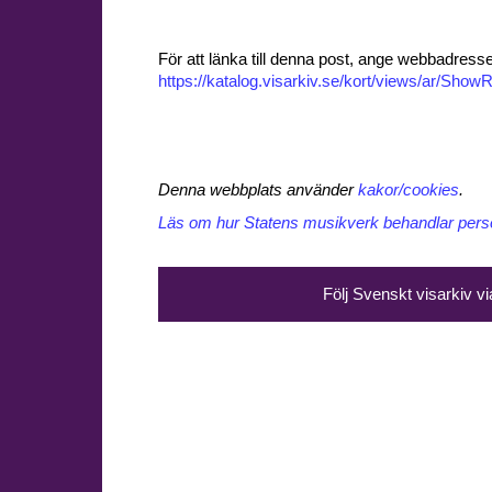
För att länka till denna post, ange webbadress
https://katalog.visarkiv.se/kort/views/ar/Sh
Denna webbplats använder
kakor/cookies
.
Läs om hur Statens musikverk behandlar perso
Följ Svenskt visarkiv v