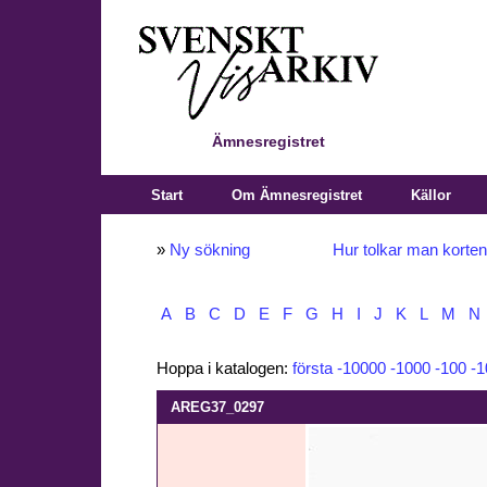
Ämnesregistret
Start
Om Ämnesregistret
Källor
»
Ny sökning
Hur tolkar man korte
A
B
C
D
E
F
G
H
I
J
K
L
M
N
Hoppa i katalogen:
första
-10000
-1000
-100
-1
AREG37_0297