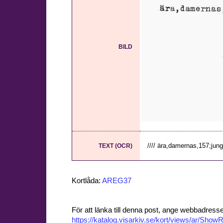
BILD
//// ära,damernas,157;jung
TEXT (OCR)
Kortlåda:
AREG37
För att länka till denna post, ange webbadress
https://katalog.visarkiv.se/kort/views/ar/Sh