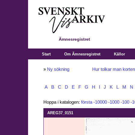
Ämnesregistret
Start
Om Ämnesregistret
Källor
»
Ny sökning
Hur tolkar man korte
A
B
C
D
E
F
G
H
I
J
K
L
M
N
Hoppa i katalogen:
första
-10000
-1000
-100
-1
AREG37_0151