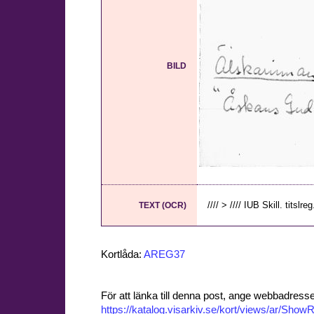
BILD
//// > //// IUB Skill. titslreg. 
TEXT (OCR)
Kortlåda:
AREG37
För att länka till denna post, ange webbadress
https://katalog.visarkiv.se/kort/views/ar/Sh