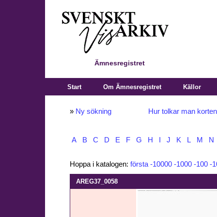
Ämnesregistret
Start
Om Ämnesregistret
Källor
»
Ny sökning
Hur tolkar man korte
A
B
C
D
E
F
G
H
I
J
K
L
M
N
Hoppa i katalogen:
första
-10000
-1000
-100
-1
AREG37_0058