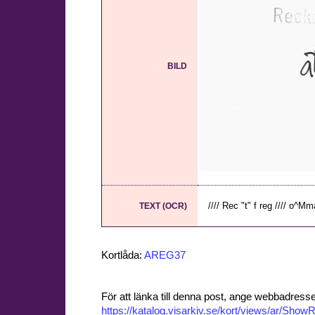
BILD
//// Rec "t" f reg //// o^Mma
TEXT (OCR)
Kortlåda:
AREG37
För att länka till denna post, ange webbadress
https://katalog.visarkiv.se/kort/views/ar/Sh