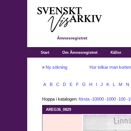
Ämnesregistret
Start
Om Ämnesregistret
Källor
»
Ny sökning
Hur tolkar man korte
A
B
C
D
E
F
G
H
I
J
K
L
M
N
Hoppa i katalogen:
första
-10000
-1000
-100
-1
AREG36_0829