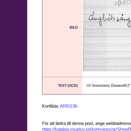
BILD
//// linnstroms DoniexiKU" 
TEXT (OCR)
Kortlåda:
AREG36
För att länka till denna post, ange webbadress
https://katalog.visarkiv.se/kort/views/ar/Sh