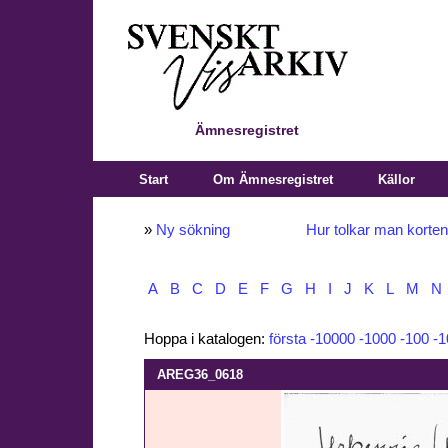
Ämnesregistret
Start
Om Ämnesregistret
Källor
»
Ny sökning
Hur tolkar man korte
A
B
C
D
E
F
G
H
I
J
K
L
M
N
Hoppa i katalogen:
första
-10000
-1000
-100
-1
AREG36_0618