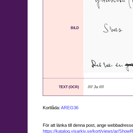
BILD
//// Ju ////
TEXT (OCR)
Kortlåda:
AREG36
För att länka till denna post, ange webbadress
https://katalog.visarkiv.se/kort/views/ar/Sh