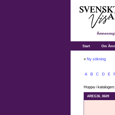
Ämnesregi
Start
Om Ämne
»
Ny sökning
A
B
C
D
E
Hoppa i katalogen
AREG36_0609