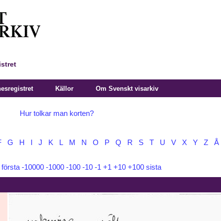
stret
sregistret
Källor
Om Svenskt visarkiv
Hur tolkar man korten?
F
G
H
I
J
K
L
M
N
O
P
Q
R
S
T
U
V
X
Y
Z
Å
:
första
-10000
-1000
-100
-10
-1
+1
+10
+100
sista