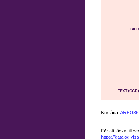
BILD
TEXT (OCR)
Kortlåda:
AREG36
För att länka till
https://katalog.v