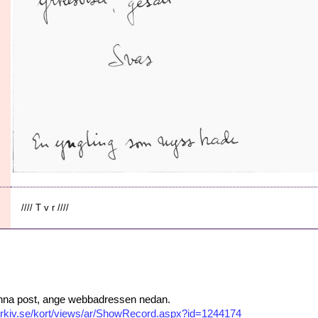
//// T v r ////
 denna post, ange webbadressen nedan.
isarkiv.se/kort/views/ar/ShowRecord.aspx?id=1244174