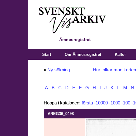
Ämnesregistret
Start
Om Ämnesregistret
Källor
»
Ny sökning
Hur tolkar man korte
A
B
C
D
E
F
G
H
I
J
K
L
M
N
Hoppa i katalogen:
första
-10000
-1000
-100
-1
AREG36_0498