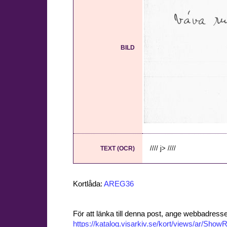
BILD
//// j> ////
TEXT (OCR)
Kortlåda:
AREG36
För att länka till denna post, ange webbadress
https://katalog.visarkiv.se/kort/views/ar/Sh