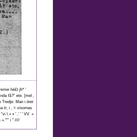
 Premie hé£t jfr* '
 &nda få?" ete. [mel.;
 Tredje: Man i.örer
a tr; i , < visornas
"vi \.» • ' ,' ' ' VV. »
.».'"" i '' ////