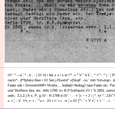
//// ' * —•¦ ' * - ä , - ¦ //// Ui r lek s v i s er i"* .» ^ V " 4 £ ';. * >'"~ ^ r,.' ¦
nackr*-. jf^ftjrleks-fleer i //// 5eti j-fSvetnl" v{Skall' .-nu ' mkt %tn«kaj>.
Fader wår i SimmelrAlt#f<?Andra;.., ledda£l HediagJ taiw Fader etc. Pen
utaf Skriftens lära, etc. lefle 1799, tr» B.P.Sufrtqvist //// t "b 1801, samm
ordn,: 3,1,2.) ft s, P; g //// - N 1799 d //// ' - . - • '¦» ~ • J i ¦ *. •¦• ^.'.JJri"? 
v. • ¦ .-.V .'•*•,-•- • - ' "u • . //// • •'- • r . •• ¦ v //// {''''-- ' • 'V •'¦ ' • < ' ' .- • . ' -