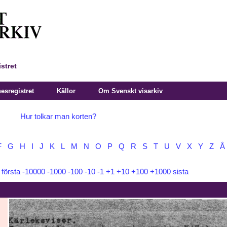
stret
sregistret
Källor
Om Svenskt visarkiv
Hur tolkar man korten?
F
G
H
I
J
K
L
M
N
O
P
Q
R
S
T
U
V
X
Y
Z
Å
:
första
-10000
-1000
-100
-10
-1
+1
+10
+100
+1000
sista