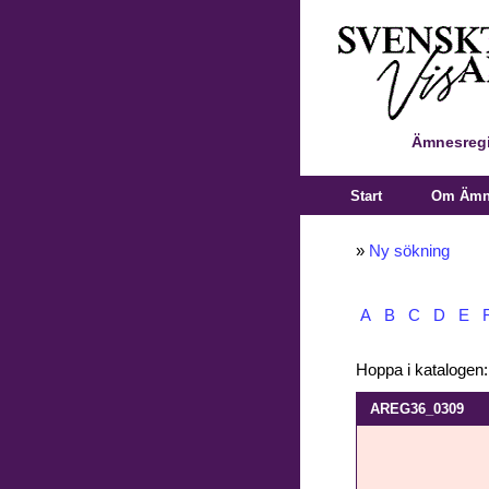
Ämnesregi
Start
Om Ämne
»
Ny sökning
A
B
C
D
E
Hoppa i katalogen
AREG36_0309