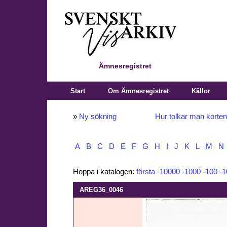
Ämnesregistret
Start
Om Ämnesregistret
Källor
»
Ny sökning
Hur tolkar man korte
A
B
C
D
E
F
G
H
I
J
K
L
M
N
Hoppa i katalogen:
första
-10000
-1000
-100
-1
AREG36_0046