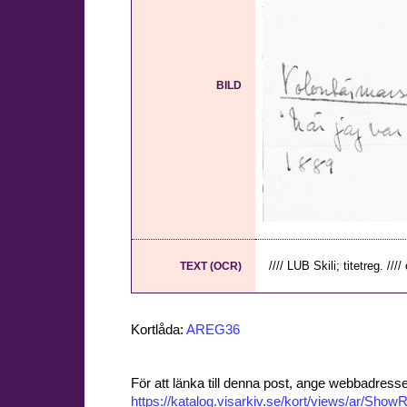
BILD
//// LUB Skili; titetreg. ////
TEXT (OCR)
Kortlåda:
AREG36
För att länka till denna post, ange webbadress
https://katalog.visarkiv.se/kort/views/ar/Sh