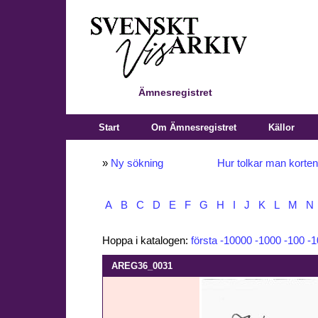
Ämnesregistret
Start
Om Ämnesregistret
Källor
»
Ny sökning
Hur tolkar man korte
A
B
C
D
E
F
G
H
I
J
K
L
M
N
Hoppa i katalogen:
första
-10000
-1000
-100
-1
AREG36_0031