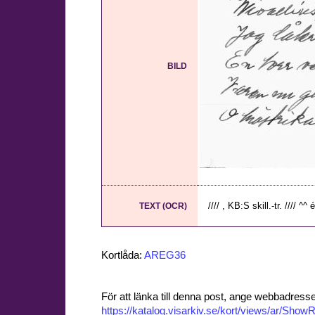
BILD
//// , KB:S skill.-tr. //// ^^ é
TEXT (OCR)
Kortlåda:
AREG36
För att länka till denna post, ange webbadress
https://katalog.visarkiv.se/kort/views/ar/Sh