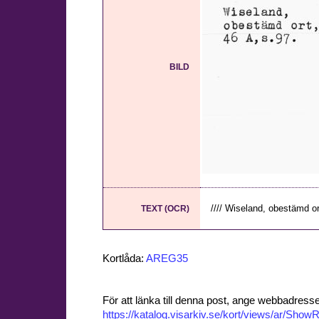
BILD
//// Wiseland, obestämd or
TEXT (OCR)
Kortlåda:
AREG35
För att länka till denna post, ange webbadress
https://katalog.visarkiv.se/kort/views/ar/Sh