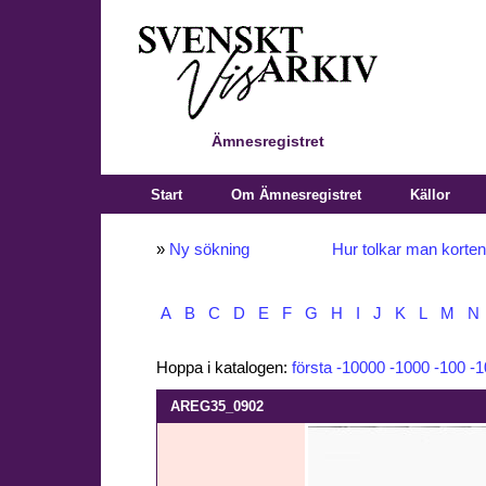
Ämnesregistret
Start
Om Ämnesregistret
Källor
»
Ny sökning
Hur tolkar man korte
A
B
C
D
E
F
G
H
I
J
K
L
M
N
Hoppa i katalogen:
första
-10000
-1000
-100
-1
AREG35_0902